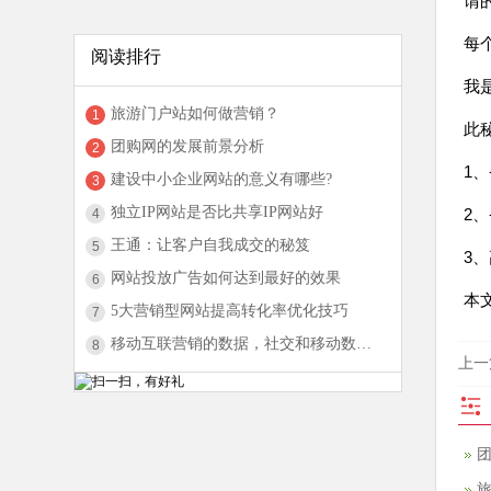
谓
每
阅读排行
我
旅游门户站如何做营销？
1
此
团购网的发展前景分析
2
1
建设中小企业网站的意义有哪些?
3
独立IP网站是否比共享IP网站好
2
4
王通：让客户自我成交的秘笈
5
3
网站投放广告如何达到最好的效果
6
本文地
5大营销型网站提高转化率优化技巧
7
移动互联营销的数据，社交和移动数据图
8
上一