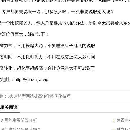
的销售文案秘笈，但是我看到大部分得销售文案呢，也都是只有型，
个客户都要去说服一遍，那多累人啊，干么非要说服别人呢？
是一个比较懒的人，懒人总是要用聪明的办法，所以今天我要给大家
秘笈价值巨大，好处如下：
、省力气，不用长篇大论，不要唾沫星子乱飞的说服
、省时间，不用耗时耗力，不用在成交上花太多时间
、高转化，超化率超级高，会让你觉得太不可思议了
址：http://yunzhijia.vip
篇：
5大营销型网站提高转化率优化技巧
相关阅读
团购网的发展前景分析
建设中
旅游门户站如何做营销？
独立I