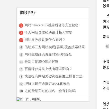
度
设
阅读排行
今
索
网站robots.txt不泄露后台等安全秘密
1
网
个人网站导航模块设计极为重要
2
新
网站只收录首页什么原因？
3
新
借助第三方网站实现[霸屏]覆盖搜索结果
4
网站生成静态页面对SEO的好处
5
1
不
最新百度SEO算法解密
6
以
百度绿萝算法上线有哪些影响？
7
快速提高网站关键词在百度上排名方法
2
8
在
理解正确与否决定seo优化效果
9
个
之前受惩罚过的域名，会有影响吗
10
3
过