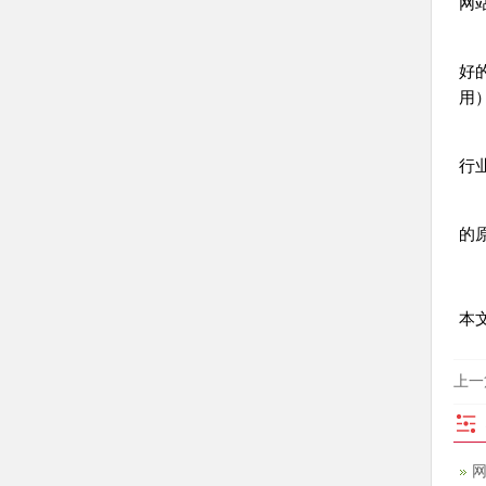
网
4
好
用
5
行
6
的
本文地
上一
网